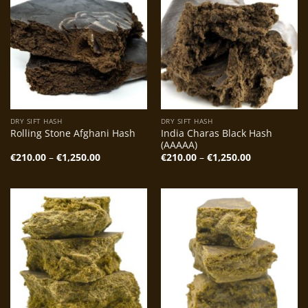
DRY SIFT HASH
DRY SIFT HASH
India Charas Black Hash
Rolling Stone Afghani Hash
(AAAAA)
Preisspanne:
Preisspanne
€
210.00
–
€
1,250.00
€
210.00
–
€
1,250.00
€210.00
€210.00
bis
bis
€1,250.00
€1,250.00