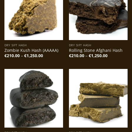
DRY SIFT HASH
DRY SIFT HASH
Zombie Kush Hash (AAAAA)
Rolling Stone Afghani Hash
Preisspanne:
Preisspanne
€
210.00
–
€
1,250.00
€
210.00
–
€
1,250.00
€210.00
€210.00
bis
bis
€1,250.00
€1,250.00