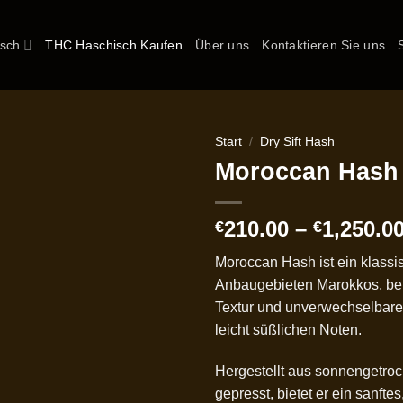
isch
THC Haschisch Kaufen
Über uns
Kontaktieren Sie uns
Start
/
Dry Sift Hash
Moroccan Hash
210.00
–
1,250.0
€
€
Moroccan Hash ist ein klassi
Anbaugebieten Marokkos, bek
Textur und unverwechselbare
leicht süßlichen Noten.
Hergestellt aus sonnengetro
gepresst, bietet er ein sanft