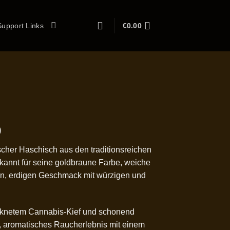
Support Links
€
0.00
Preisspanne:
0
€210.00
scher Haschisch aus den traditionsreichen
bis
annt für seine goldbraune Farbe, weiche
€1,250.00
n, erdigen Geschmack mit würzigen und
cknetem Cannabis-Kief und schonend
es, aromatisches Raucherlebnis mit einem