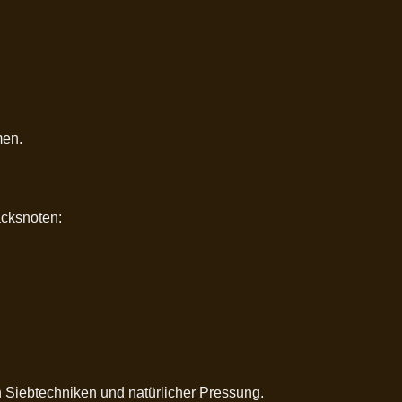
men.
acksnoten:
n Siebtechniken und natürlicher Pressung.