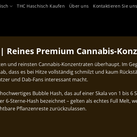
isch
THC Haschisch Kaufen
Über uns
Kontaktieren Sie un
n | Reines Premium Cannabis-Konz
sten und reinsten Cannabis‑Konzentraten überhaupt. Im G
b, dass es bei Hitze vollständig schmilzt und kaum Rückstä
utzer und Dab‑Fans interessant macht.
 hochwertiges Bubble Hash, das auf einer Skala von 1 bis 6 
er 6‑Sterne‑Hash bezeichnet – gelten als echtes Full Melt, we
htbare Pflanzenreste zurückzulassen.