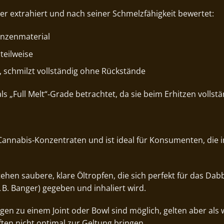
er extrahiert und nach seiner Schmelzfähigkeit bewertet:
lanzenmaterial
 teilweise
t, schmilzt vollständig ohne Rückstände
s „Full Melt“‑Grade betrachtet, da sie beim Erhitzen vollstän
Cannabis‑Konzentraten und ist ideal für Konsumenten, die in
hen saubere, klare Öltropfen, die sich perfekt für das Dab
 B. Banger) gegeben und inhaliert wird.
 zu einem Joint oder Bowl sind möglich, gelten aber als we
ten nicht optimal zur Geltung bringen.