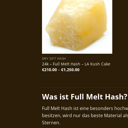
DRY SIFT HASH
24k – Full Melt Hash – LA Kush Cake
Preisspanne:
€
210.00
–
€
1,250.00
€210.00
bis
€1,250.00
Was ist Full Melt Hash?
Full Melt Hash ist eine besonders hoch
besitzen, wird nur das beste Material a
Sternen.