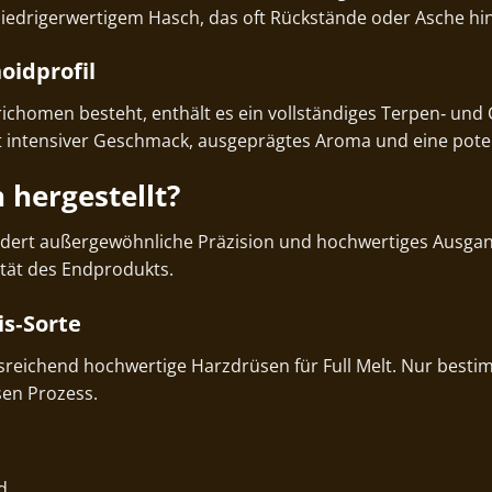
niedrigerwertigem Hasch, das oft Rückstände oder Asche hin
oidprofil
richomen besteht, enthält es ein vollständiges Terpen‑ und 
st intensiver Geschmack, ausgeprägtes Aroma und eine pot
 hergestellt?
ordert außergewöhnliche Präzision und hochwertiges Ausgan
lität des Endprodukts.
is‑Sorte
usreichend hochwertige Harzdrüsen für Full Melt. Nur best
sen Prozess.
d.